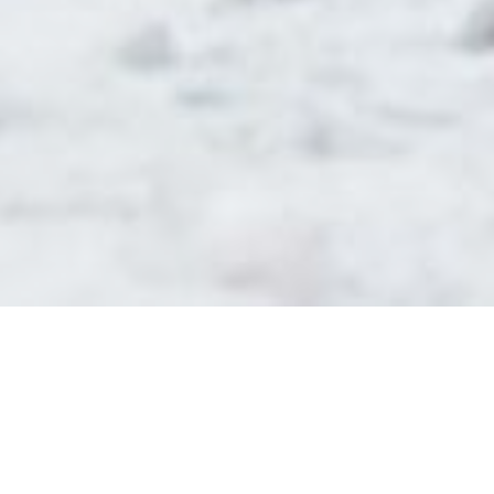
Willkommen auf meiner privaten Webseite!
Ich nenne diese Webseite "privat", weil sie nichts mit